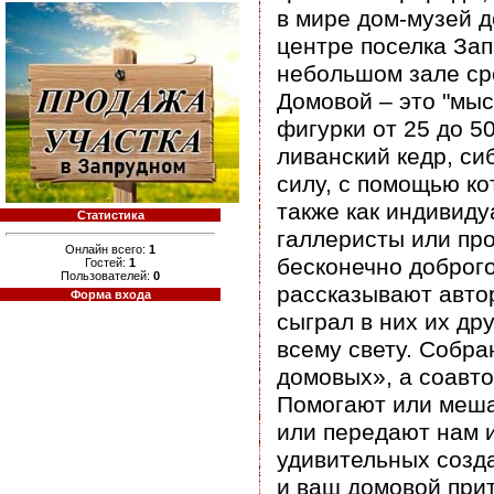
в мире дом-музей д
центре поселка Зап
небольшом зале ср
Домовой – это "мы
фигурки от 25 до 5
ливанский кедр, си
силу, с помощью ко
также как индивиду
Статистика
галлеристы или про
Онлайн всего:
1
бесконечно доброго
Гостей:
1
Пользователей:
0
рассказывают автор
Форма входа
сыграл в них их др
всему свету. Собра
домовых», а соавт
Помогают или меша
или передают нам 
удивительных созд
и ваш домовой прит