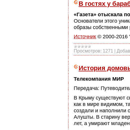
В гостях у бара
«Газета» отыскала п
Основатели этого уник
образы собственными 
Источник
© 2000-2016 
Просмотров:
1271
|
Добав
История домов
Телекомпания МИР
Передача: Путеводите
В Крыму существуют св
как в мире видимом, т
создали и наполнили 
Алушты. В старину вер
лет, а умирают младен