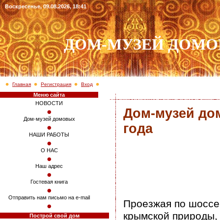
Воскресенье, 09.08.2026, 18:41
ДОМ-МУЗЕЙ ДОМ
Главная
Регистрация
Вход
Меню сайта
НОВОСТИ
Дом-музей до
Дом-музей домовых
года
НАШИ РАБОТЫ
О НАС
Наш адрес
Гостевая книга
Отправить нам письмо на e-mail
Проезжая по шоссе
крымской природы,
Построй свой дом