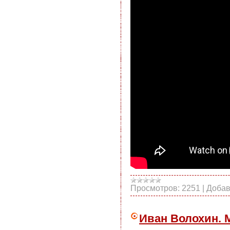
Просмотров:
2251
|
Добав
Иван Волохин. 